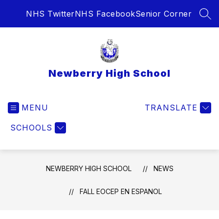
Skip
NHS Twitter
NHS Facebook
Senior Corner
to
SEA
content
Newberry High School
MENU
TRANSLATE
SCHOOLS
NEWBERRY HIGH SCHOOL
NEWS
FALL EOCEP EN ESPANOL